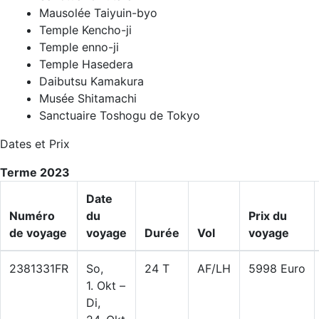
Mausolée Taiyuin-byo
Temple Kencho-ji
Temple enno-ji
Temple Hasedera
Daibutsu Kamakura
Musée Shitamachi
Sanctuaire Toshogu de Tokyo
Dates et Prix
Terme 2023
Date
Numéro
du
Prix du
de voyage
voyage
Durée
Vol
voyage
2381331FR
So,
24 T
AF/LH
5998 Euro
1. Okt –
Di,