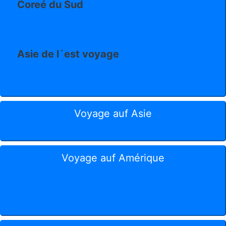
Coreé du Sud
Sur leas traces de silla
16 Jours
A`la découverte du corée
24 Jours
Asie de l´est voyage
Japon & Corée
18 Jours
Japon & Corée & Taiwan
24 Jours
Voyage auf Asie
À la decouverté du Pakistian
24 Jours
Voyage auf Amérique
À la decouverté du Mexique
24 Jours
À la decouverté du nord de Pérou
24 Jours