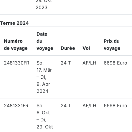
24. Okt
2023
Terme 2024
Date
Numéro
du
Prix du
de voyage
voyage
Durée
Vol
voyage
2481330FR
So,
24 T
AF/LH
6698 Euro
17. Mär
– Di,
9. Apr
2024
2481331FR
So,
24 T
AF/LH
6698 Euro
6. Okt
– Di,
29. Okt