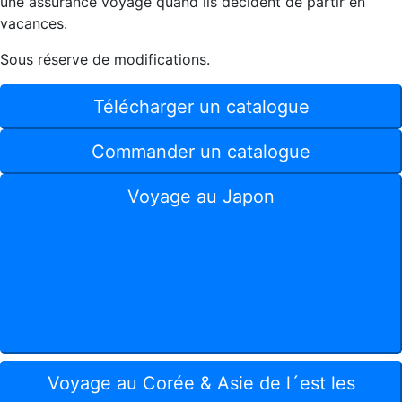
une assurance voyage quand ils décident de partir en
vacances.
Sous réserve de modifications.
Télécharger un catalogue
Commander un catalogue
Voyage au Japon
Sur les traces des Shoguns
13 Jours
Au pays du soleil levant
18 Jours
À la découverte du Japon
24 Jours
Japan Live & Jardins Zen
15 Jours
Au cœur de Tokyo
10 Jours
Voyage au Corée & Asie de l´est les